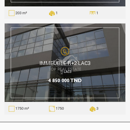
203 m²
1
1
IMMEUBLE R+2 LAC3
LAC3
4 850 000 TND
1750 m²
1750
3
Copyright © 2021 Top Real Estate