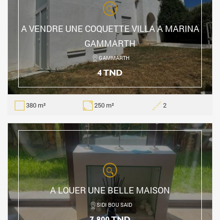
A VENDRE UNE COQUETTE VILLA A MARINA
GAMMARTH
GAMMARTH
4 TND
380 m²
250 m²
2
A LOUER UNE BELLE MAISON
SIDI BOU SAID
7 800 TND