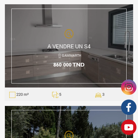
A VENDRE UN S4
GAMMARTH
860 000 TND
220 m²
5
3