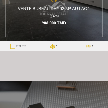
VENTE BUREAU DE 203 M² AU LAC 1
LAC1
986 000 TND
203 m²
1
1