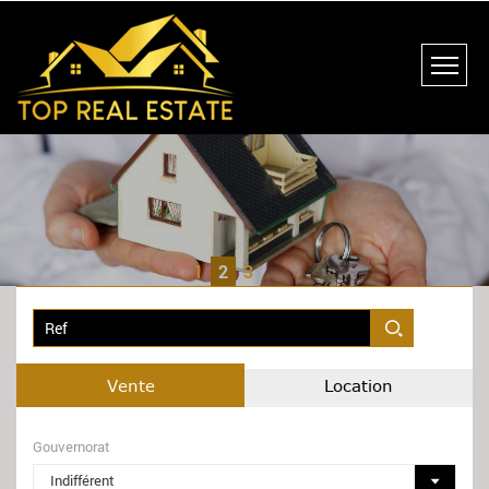
1
2
3
Vente
Location
Gouvernorat