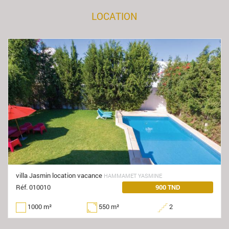
LOCATION
villa Jasmin location vacance
HAMMAMET YASMINE
Réf. 010010
900 TND
1000 m²
550 m²
2