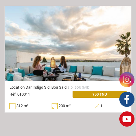
Location Dar Indigo Sidi Bou Said
SIDI BOU SAID
Réf. 010011
750 TND
312 m²
200 m²
1